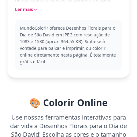
especial em duas línguas.
Ler mais
O narciso é um emblema nacional do País de Gales,
frequentemente associado ao Dia de São David,
MundoColorir oferece Desenhos Florais para o
celebrado em 1º de março. Esta página de colorir
Dia de São David em JPEG com resolução de
do Dia de São David é uma maneira encantadora de
1083 × 1530 (aprox. 364.55 KB). Sinta-se à
explorar a cultura e a beleza das flores. Você
vontade para baixar e imprimir, ou colorir
também pode gostar de outras páginas temáticas
online diretamente nesta página. É totalmente
de flores ou celebrações culturais.
grátis e fácil.
Com um nível de complexidade detalhado, esta
página é ideal para crianças a partir dos 11 anos e
adultos. Planeje gastar cerca de uma hora e meia
para completá-la. Experimente usar aquarela para
um toque delicado ou lápis de cor para precisão
🎨 Colorir Online
nos detalhes. Fácil de imprimir em casa!
Use nossas ferramentas interativas para
dar vida a Desenhos Florais para o Dia de
São David! Escolha as cores e o tamanho