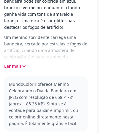
bandeira pode ser colorida em azul,
branco e vermelho, enquanto o fundo
ganha vida com tons de amarelo e
laranja. Uma dica é usar glitter para
destacar os fogos de artifício!
Um menino sorridente carrega uma
bandeira, cercado por estrelas e fogos de
artifício, criando uma atmosfera de
celebração. Ele parece animado,
trazendo um clima festivo e alegre ao
Ler mais
desenho, perfeito para o Dia da
Bandeira.
MundoColorir oferece Menino
Este desenho é ideal para celebrar o Dia
Celebrando o Dia da Bandeira em
da Bandeira, uma ocasião especial para
JPEG com resolução de 658 × 781
mostrar orgulho e amor pela pátria. O
(aprox. 185.36 KB). Sinta-se à
personagem principal reflete o espírito
vontade para baixar e imprimir, ou
de alegria e patriotismo que a data
colorir online diretamente nesta
representa. Confira outras páginas de
página. É totalmente grátis e fácil.
colorir do Dia da Bandeira para mais
diversão!