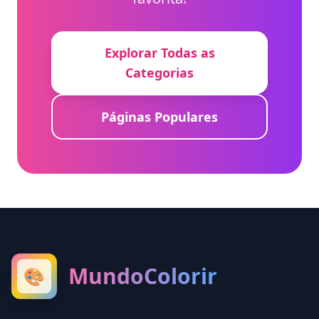
Explorar Todas as
Categorias
Páginas Populares
MundoColorir
🎨