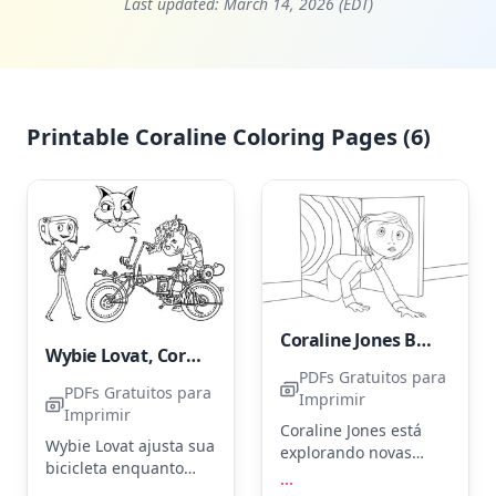
Last updated:
March 14, 2026 (EDT)
Printable Coraline Coloring Pages (6)
Coraline Jones Básico
Wybie Lovat, Coraline e o Gato Preto
PDFs Gratuitos para
PDFs Gratuitos para
Imprimir
Imprimir
Coraline Jones está
Wybie Lovat ajusta sua
explorando novas
bicicleta enquanto
aventuras enquanto
...
Coraline observa com
...