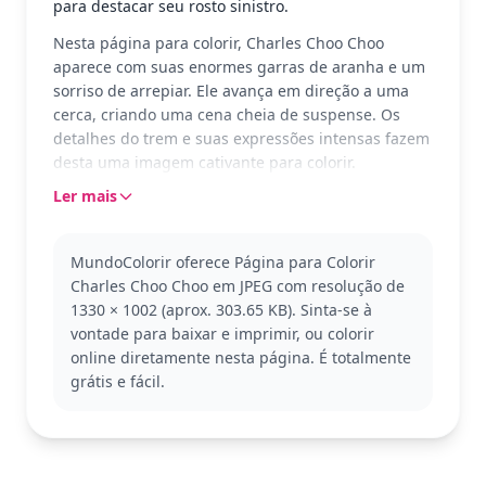
para destacar seu rosto sinistro.
Nesta página para colorir, Charles Choo Choo
aparece com suas enormes garras de aranha e um
sorriso de arrepiar. Ele avança em direção a uma
cerca, criando uma cena cheia de suspense. Os
detalhes do trem e suas expressões intensas fazem
desta uma imagem cativante para colorir.
Ler mais
Charles Choo Choo é uma figura notável do
universo Choo-Choo Charles, conhecido por seu
visual único e assustador. Este design oferece uma
MundoColorir oferece Página para Colorir
experiência envolvente para os fãs da série. Explore
Charles Choo Choo em JPEG com resolução de
outros personagens e cenas para expandir sua
1330 × 1002 (aprox. 303.65 KB). Sinta-se à
coleção de colorir.
vontade para baixar e imprimir, ou colorir
Com sua complexidade detalhada, esta página é
online diretamente nesta página. É totalmente
boa para maiores de 11 anos ou coloristas adultos.
grátis e fácil.
Planeje gastar cerca de uma hora e meia, ou divida
em duas sessões. Lápis de cor e canetas de ponta
fina são ótimas para capturar todos os detalhes
intricados desta emocionante cena.