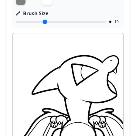
Brush Size
10