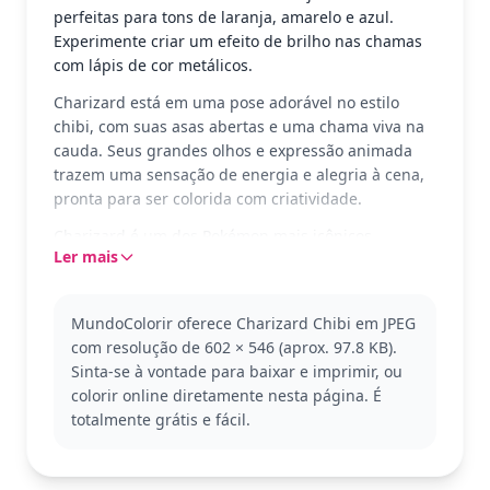
perfeitas para tons de laranja, amarelo e azul.
Experimente criar um efeito de brilho nas chamas
com lápis de cor metálicos.
Charizard está em uma pose adorável no estilo
chibi, com suas asas abertas e uma chama viva na
cauda. Seus grandes olhos e expressão animada
trazem uma sensação de energia e alegria à cena,
pronta para ser colorida com criatividade.
Charizard é um dos Pokémon mais icônicos,
Ler mais
conhecido por sua força e habilidades de fogo.
Nesta versão chibi, ele ganha um toque de fofura,
ideal para os fãs de Pokémon que amam este estilo.
MundoColorir oferece Charizard Chibi em JPEG
Outros personagens chibi do universo Pokémon
com resolução de 602 × 546 (aprox. 97.8 KB).
também podem ser explorados para mais diversão.
Sinta-se à vontade para baixar e imprimir, ou
Esta página de colorir é de complexidade média,
colorir online diretamente nesta página. É
adequada para crianças a partir de 7 anos. Planeje
totalmente grátis e fácil.
gastar cerca de 30 minutos a 1 hora colorindo. Use
lápis de cor ou canetinhas para destacar os
detalhes e dar vida à chama de Charizard.