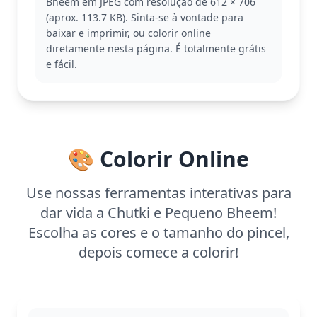
Bheem em JPEG com resolução de 612 × 706
Bheem em sua roupa tradicional ao lado de Chutki,
(aprox. 113.7 KB). Sinta-se à vontade para
sua leal amiga. Se você gosta desta dupla, pode
baixar e imprimir, ou colorir online
gostar também de colorir outras cenas com Raju e
diretamente nesta página. É totalmente grátis
Kalia.
e fácil.
Esta página é fácil e boa para crianças a partir de 3
anos. Reserve cerca de 15 a 30 minutos para colorir.
Crayons ou lápis de cor serão ótimos para
preencher as áreas grandes e criar detalhes suaves
nos rostos e roupas.
🎨 Colorir Online
Use nossas ferramentas interativas para
dar vida a Chutki e Pequeno Bheem!
Escolha as cores e o tamanho do pincel,
depois comece a colorir!