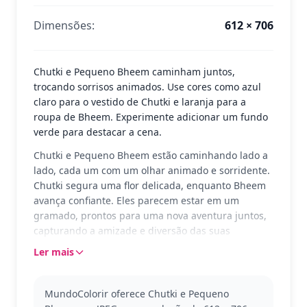
Dimensões:
612 × 706
Chutki e Pequeno Bheem caminham juntos,
trocando sorrisos animados. Use cores como azul
claro para o vestido de Chutki e laranja para a
roupa de Bheem. Experimente adicionar um fundo
verde para destacar a cena.
Chutki e Pequeno Bheem estão caminhando lado a
lado, cada um com um olhar animado e sorridente.
Chutki segura uma flor delicada, enquanto Bheem
avança confiante. Eles parecem estar em um
gramado, prontos para uma nova aventura juntos,
capturando a amizade e diversão das suas
aventuras em Dholakpur.
Ler mais
Chhota Bheem é uma série amada por muitas
crianças, mostrando as aventuras corajosas de
MundoColorir oferece Chutki e Pequeno
Bheem e seus amigos. Nesta imagem, vemos