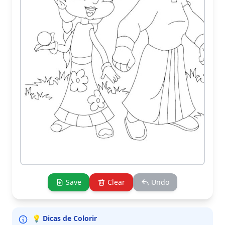
Save
Clear
Undo
💡 Dicas de Colorir