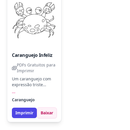
bolhas, criando um
efeito de
transparência.
Caranguejo Infeliz
PDFs Gratuitos para
Imprimir
Um caranguejo com
expressão triste
aguarda cores
...
vibrantes.
Caranguejo
Experimente vermelho
para o corpo e
Imprimir
Baixar
amarelo para as
pinças. Um toque de
azul no fundo pode