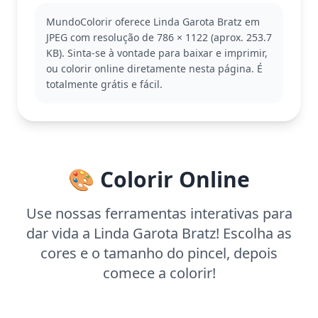
ótimo exemplo do mundo vibrante e fashion das
MundoColorir oferece Linda Garota Bratz em
Bratz, onde cada acessório conta uma história. Se
JPEG com resolução de 786 × 1122 (aprox. 253.7
você curte a moda delas, também pode gostar de
KB). Sinta-se à vontade para baixar e imprimir,
outras páginas do universo Bratz.
ou colorir online diretamente nesta página. É
Com complexidade média, é ideal para crianças a
totalmente grátis e fácil.
partir de 7 anos. Planeje cerca de 30 minutos a uma
hora para colorir. Lápis de cor com ponta fina são
perfeitos para preencher os detalhes intrincados,
enquanto os marcadores podem destacar
elementos maiores.
🎨 Colorir Online
Use nossas ferramentas interativas para
dar vida a Linda Garota Bratz! Escolha as
cores e o tamanho do pincel, depois
comece a colorir!