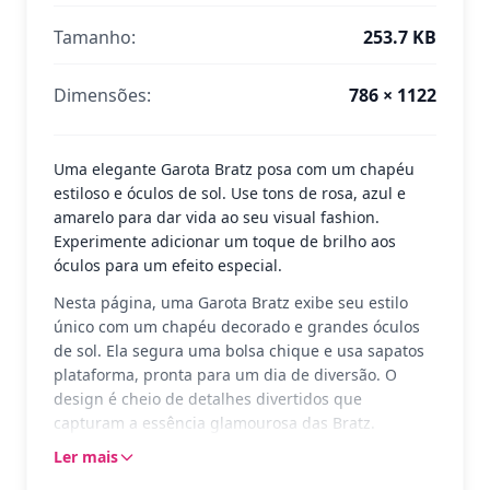
Tamanho:
253.7 KB
Dimensões:
786 × 1122
Uma elegante Garota Bratz posa com um chapéu
estiloso e óculos de sol. Use tons de rosa, azul e
amarelo para dar vida ao seu visual fashion.
Experimente adicionar um toque de brilho aos
óculos para um efeito especial.
Nesta página, uma Garota Bratz exibe seu estilo
único com um chapéu decorado e grandes óculos
de sol. Ela segura uma bolsa chique e usa sapatos
plataforma, pronta para um dia de diversão. O
design é cheio de detalhes divertidos que
capturam a essência glamourosa das Bratz.
Ler mais
As Bratz são conhecidas por seu estilo ousado e
personalidade marcante. Esta personagem é um