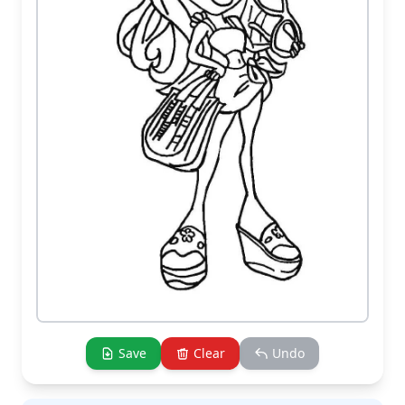
Save
Clear
Undo