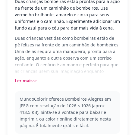
Duas crianças bombeiras estão prontas para a ação
na frente de um caminhão de bombeiros. Use
vermelho brilhante, amarelo e cinza para seus
uniformes e o caminhão. Experimente adicionar um
fundo azul para o céu para dar mais vida à cena.
Duas crianças vestidas como bombeiras estão de
pé felizes na frente de um caminhão de bombeiros.
Uma delas segura uma mangueira, pronta para a
ação, enquanto a outra observa com um sorriso
confiante. O cenário é animado e perfeito para que
as crianças usem sua imaginação enquanto
colorem.
Ler mais
Os pequenos bombeiros fazem parte da categoria
'Bombeiro', inspirando coragem e trabalho em
MundoColorir oferece Bombeiros Alegres em
equipe. Se você gostou desta cena, pode gostar de
JPEG com resolução de 1026 × 1026 (aprox.
outras páginas de bombeiros ou veículos de
413.5 KB). Sinta-se à vontade para baixar e
resgate na mesma categoria.
imprimir, ou colorir online diretamente nesta
Esta página de colorir é fácil e adequada para
página. É totalmente grátis e fácil.
crianças a partir de 3 anos. Planeje cerca de 15 a 30