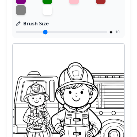
Brush Size
10