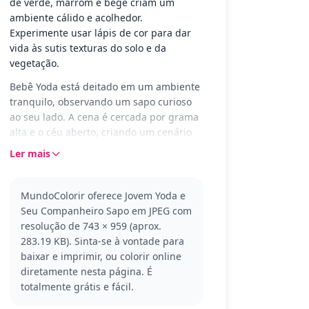
de verde, marrom e bege criam um
ambiente cálido e acolhedor.
Experimente usar lápis de cor para dar
vida às sutis texturas do solo e da
vegetação.
Bebê Yoda está deitado em um ambiente
tranquilo, observando um sapo curioso
ao seu lado. A cena é cercada por grama
alta e o céu aberto, criando um cenário
sereno e natural. Os detalhes sutis nas
Ler mais
expressões de Yoda e na textura do solo
adicionam profundidade ao desenho.
MundoColorir oferece Jovem Yoda e
Este é um momento encantador do Bebê
Seu Companheiro Sapo em JPEG com
Yoda, conhecido pela sua sabedoria e
resolução de 743 × 959 (aprox.
carisma, mesmo em sua juventude. Parte
283.19 KB). Sinta-se à vontade para
do universo de Star Wars, ele é uma
baixar e imprimir, ou colorir online
figura querida por todos. Se você gosta
diretamente nesta página. É
deste estilo, poderá também gostar de
totalmente grátis e fácil.
outras páginas de colorir do Bebê Yoda
ou de seus amigos do universo Star