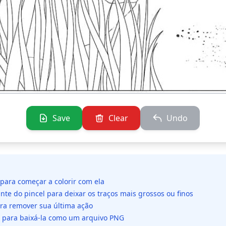
Save
Clear
Undo
 para começar a colorir com ela
ante do pincel para deixar os traços mais grossos ou finos
ara remover sua última ação
da para baixá-la como um arquivo PNG