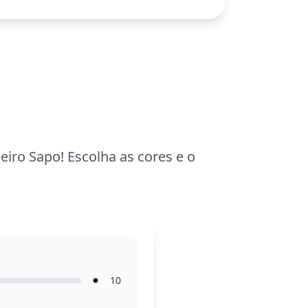
Wars.
Com uma complexidade detalhada, esta
página é adequada para crianças a partir
dos 11 anos e adultos. Planeje cerca de
uma hora e meia para completar. Use
canetinhas finas para destacar os
pequenos detalhes e criar um efeito
vibrante e envolvente.
iro Sapo! Escolha as cores e o
10