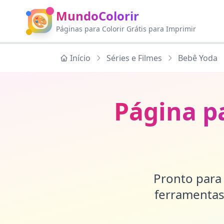
MundoColorir
🎨
Páginas para Colorir Grátis para Imprimir
Início
Séries e Filmes
Bebê Yoda
Página p
Pronto para 
ferramentas 