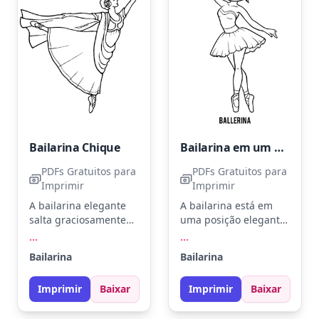
Bailarina Chique
Bailarina em um Balé
PDFs Gratuitos para
PDFs Gratuitos para
Imprimir
Imprimir
A bailarina elegante
A bailarina está em
salta graciosamente
uma posição elegante,
pelo ar, com seu
com um sorriso suave
...
...
vestido fluindo atrás.
no rosto. Use rosa
Bailarina
Bailarina
Sua roupa pode
claro para o tutu, pele
ganhar vida com tons
pêssego para o rosto e
Imprimir
Baixar
Imprimir
Baixar
de azul celeste, rosa
azul suave para os
suave e dourado.
olhos. Experimente