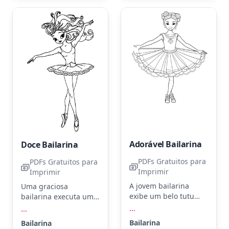
Experimente usar
adicionar brilhos
lápis de cor metálicos
dourados para um
para acentuar os
toque especial no
detalhes do vestido.
cabelo.
Adorável Bailarina
Doce Bailarina
PDFs Gratuitos para
PDFs Gratuitos para
Imprimir
Imprimir
A jovem bailarina
Uma graciosa
exibe um belo tutu
bailarina executa um
enquanto se prepara
plié, cabelos
...
...
para sua
esvoaçantes e tutu
Bailarina
Bailarina
apresentação. Use
clássico. Use tons de