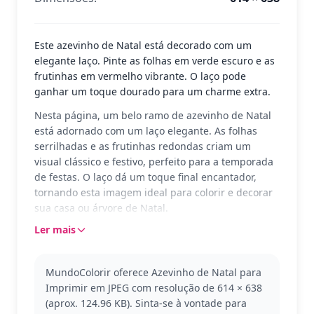
Este azevinho de Natal está decorado com um
elegante laço. Pinte as folhas em verde escuro e as
frutinhas em vermelho vibrante. O laço pode
ganhar um toque dourado para um charme extra.
Nesta página, um belo ramo de azevinho de Natal
está adornado com um laço elegante. As folhas
serrilhadas e as frutinhas redondas criam um
visual clássico e festivo, perfeito para a temporada
de festas. O laço dá um toque final encantador,
tornando esta imagem ideal para colorir e decorar
sua casa ou árvore de Natal.
Ler mais
O azevinho é um símbolo tradicional do Natal,
frequentemente usado em decorações e cartões
natalinos. Esta página pertence à categoria
MundoColorir oferece Azevinho de Natal para
Azevinho de Natal e é uma excelente escolha para
Imprimir em JPEG com resolução de 614 × 638
aqueles que adoram temas festivos. Você pode
(aprox. 124.96 KB). Sinta-se à vontade para
também gostar de outras páginas com temas de