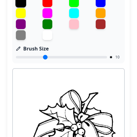
Brush Size
10