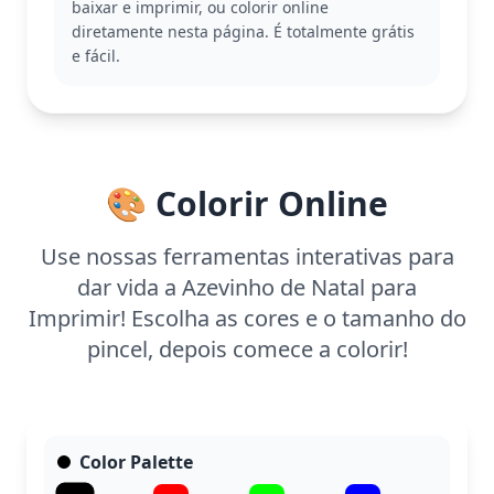
baixar e imprimir, ou colorir online
Natal, como árvores e enfeites.
diretamente nesta página. É totalmente grátis
Com uma complexidade fácil, esta página é
e fácil.
indicada para crianças a partir de 3 anos. Planeje
gastar cerca de 15 a 30 minutos colorindo. Use
lápis de cor ou giz de cera para obter um
acabamento suave e brilhante. Mesmo os mais
jovens podem aproveitar a simplicidade deste
🎨 Colorir Online
desenho para criar algo especial.
Use nossas ferramentas interativas para
dar vida a Azevinho de Natal para
Imprimir! Escolha as cores e o tamanho do
pincel, depois comece a colorir!
Color Palette