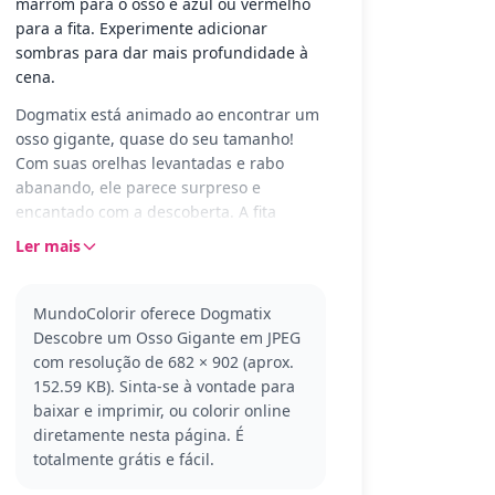
marrom para o osso e azul ou vermelho
para a fita. Experimente adicionar
sombras para dar mais profundidade à
cena.
Dogmatix está animado ao encontrar um
osso gigante, quase do seu tamanho!
Com suas orelhas levantadas e rabo
abanando, ele parece surpreso e
encantado com a descoberta. A fita
amarrada no osso adiciona um charme
Ler mais
especial à cena, deixando tudo ainda
mais divertido para colorir.
MundoColorir oferece Dogmatix
Dogmatix é o leal companheiro de
Descobre um Osso Gigante em JPEG
Obelix, sempre pronto para uma nova
com resolução de 682 × 902 (aprox.
aventura ao lado de seus amigos das
152.59 KB). Sinta-se à vontade para
aldeias gaulesas. Ele aparece em muitas
baixar e imprimir, ou colorir online
histórias da série 'Astérix e Obelix',
diretamente nesta página. É
encantando a todos com seu charme
totalmente grátis e fácil.
canino. Se você gosta de Dogmatix, pode
também gostar de colorir outras cenas