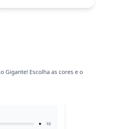
da turma gaulesa.
Esta página de colorir é fácil e boa para
crianças a partir de 3 anos. Planeje cerca
de 15 a 30 minutos para completar. Use
lápis de cor ou giz de cera para
preencher as áreas grandes, e não
esqueça de usar cores vibrantes para a
fita, tornando a imagem ainda mais
alegre!
 Gigante! Escolha as cores e o
10