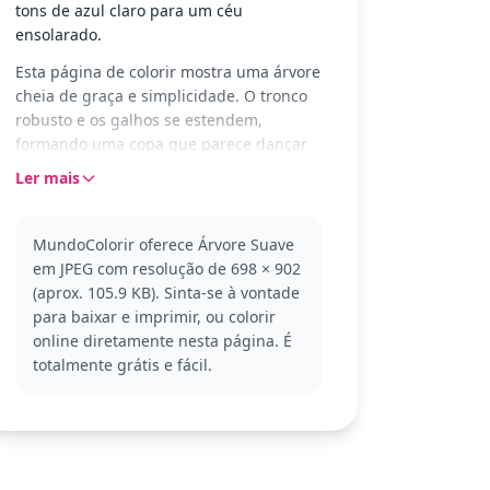
tons de azul claro para um céu
ensolarado.
Esta página de colorir mostra uma árvore
cheia de graça e simplicidade. O tronco
robusto e os galhos se estendem,
formando uma copa que parece dançar
ao vento. O cenário é perfeito para
Ler mais
explorar diferentes tons de verde e
marrom, deixando a árvore ainda mais
realista.
MundoColorir oferece Árvore Suave
em JPEG com resolução de 698 × 902
Parte da categoria Árvore, esta imagem é
(aprox. 105.9 KB). Sinta-se à vontade
ideal para aqueles que amam a
para baixar e imprimir, ou colorir
natureza. A árvore pode lembrar as
online diretamente nesta página. É
vistas de um parque ou floresta,
totalmente grátis e fácil.
tornando-a uma ótima escolha para
práticas de coloração relaxantes. Se você
gosta desta, pode se interessar por
outras páginas de árvores ou cenas
naturais.