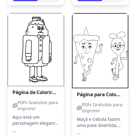
um toque de amarelo
ficar amarelo com
nas sandálias para
detalhes em rosa para
mais diversão!
seu acessório.
Experimente usar
lápis de cor para dar
textura aos degraus.
Página de Colorir Grátis de Maçã e Cebola
Página para Colorir de Maçã e Cebola para Imprimir
PDFs Gratuitos para
PDFs Gratuitos para
Imprimir
Imprimir
Aqui está um
Maçã e Cebola fazem
personagem elegante
uma pose divertida,
do Apple & Onion com
...
prontos para uma
...
seu terno e chapéu