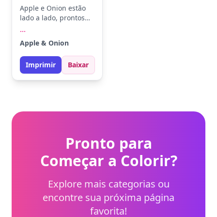
Apple e Onion estão
lado a lado, prontos
para uma nova
...
aventura. Apple com
Apple & Onion
sua expressão
tranquila, e Onion
Imprimir
Baixar
com seus óculos
icônicos. Use vermelho
para Apple e um tom
suave de verde para
Onion. Experimente
usar diferentes tons
de cinza para os tênis
e detalhes.
Pronto para
Começar a Colorir?
Explore mais categorias ou
encontre sua próxima página
favorita!