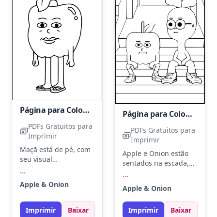
Página para Colorir de Maçã e Cebola para Imprimir Grátis
Página para Colorir de Apple and Onion
PDFs Gratuitos para
PDFs Gratuitos para
Imprimir
Imprimir
Maçã está de pé, com
Apple e Onion estão
seu visual
sentados na escada,
inconfundível e
...
refletindo sobre suas
...
expressão amigável.
aventuras. Use
Apple & Onion
Use tons de vermelho
Apple & Onion
vermelho para Apple e
para a maçã e verde
verde para sua folha,
para a folha. Adicione
Imprimir
Baixar
Imprimir
Baixar
enquanto Onion pode