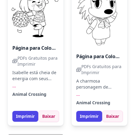
sombras suaves.
Página para Colorir Animal Crossing
Página para Colorir Animal Crossing em Alta Definição
PDFs Gratuitos para
Imprimir
PDFs Gratuitos para
Isabelle está cheia de
Imprimir
energia com seus
A charmosa
pompons, pronta para
...
personagem de
animar qualquer
Animal Crossing acena
Animal Crossing
...
evento! Seus pompons
de maneira amigável.
ficam ótimos em azul e
Animal Crossing
Use tons de azul claro,
amarelo, enquanto
marrom e rosa para
seu vestido pode ser
Imprimir
Baixar
Imprimir
Baixar
destacar seu vestido e
vermelho com
acessórios.
detalhes brancos.
Experimente usar um
Experimente usar