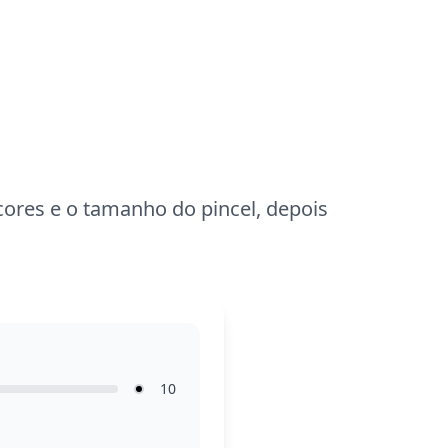
um giz de cera branco para destacar a
luz sobre a neve.
cores e o tamanho do pincel, depois
10