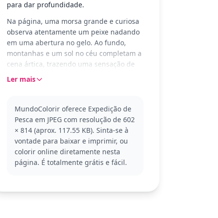
para dar profundidade.
Na página, uma morsa grande e curiosa
observa atentamente um peixe nadando
em uma abertura no gelo. Ao fundo,
montanhas e um sol no céu completam a
cena ártica, trazendo uma sensação de
tranquilidade e observação calma da
Ler mais
natureza selvagem do Ártico.
A morsa é uma figura emblemática dos
MundoColorir oferece Expedição de
Animais do Ártico, conhecida por suas
Pesca em JPEG com resolução de 602
presas longas e corpo robusto. Se você
× 814 (aprox. 117.55 KB). Sinta-se à
gosta deste tema, também pode gostar
vontade para baixar e imprimir, ou
de colorir outros animais árticos como
colorir online diretamente nesta
ursos polares e focas.
página. É totalmente grátis e fácil.
Esta página de colorir é fácil e adequada
para crianças a partir de 3 anos. Planeje
cerca de 15 a 30 minutos para completar.
Para um toque especial, use lápis de cor
para adicionar nuances sutis ao gelo e