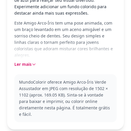
de azul para realçar seu visual divertido.
Experimente adicionar um fundo colorido para
destacar ainda mais suas expressões.
Este Amigo Arco-Íris tem uma pose animada, com
um braço levantado em um aceno amigável e um
sorriso cheio de dentes. Seu design simples e
linhas claras o tornam perfeito para jovens
coloristas que adoram misturar cores brilhantes e
alegres.
Ler mais
O personagem faz parte da coleção Amigos Arco-
íris, conhecidos por suas expressões únicas e
vibrantes. Se você gosta deste, pode gostar de
MundoColorir oferece Amigo Arco-Íris Verde
outros personagens da mesma série, cada um com
Assustador em JPEG com resolução de 1502 ×
sua própria personalidade colorida.
1102 (aprox. 169.05 KB). Sinta-se à vontade
Com uma complexidade fácil, esta página é ideal
para baixar e imprimir, ou colorir online
para crianças a partir de 3 anos. Planeje cerca de
diretamente nesta página. É totalmente grátis
15 a 30 minutos para colorir. Use lápis de cor ou giz
e fácil.
de cera para facilitar a cobertura das áreas
maiores, e deixe a criatividade fluir com as cores do