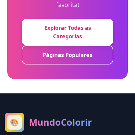
favorita!
Explorar Todas as
Categorias
Páginas Populares
MundoColorir
🎨