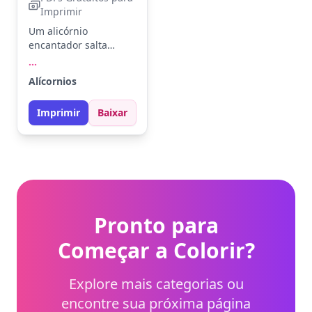
Imprimir
Um alicórnio
encantador salta
alegremente em um
...
campo florido. Asas e
Alícornios
crina pedem tons de
lilás, dourado e rosa.
Imprimir
Baixar
Experimente usar
aquarela para um
efeito mágico nas
asas!
Pronto para
Começar a Colorir?
Explore mais categorias ou
encontre sua próxima página