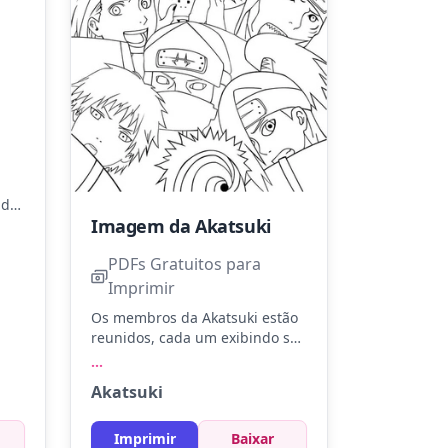
nde
Imagem da Akatsuki
so.
 e
PDFs Gratuitos para
uki.
os
Imprimir
so.
Os membros da Akatsuki estão
reunidos, cada um exibindo seu
visual icônico e misterioso. Use
...
tons de preto, vermelho e cinza
Akatsuki
para destacar os detalhes
únicos de cada personagem.
Experimente diferentes
Imprimir
Baixar