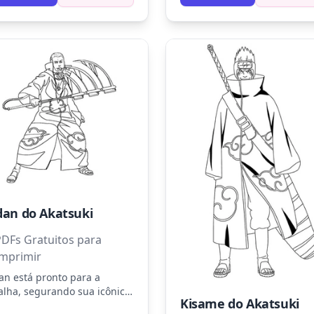
dan do Akatsuki
PDFs Gratuitos para
Imprimir
an está pronto para a
alha, segurando sua icônica
Kisame do Akatsuki
ce de três lâminas. Pinte seu