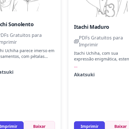
achi Sonolento
Itachi Maduro
PDFs Gratuitos para
PDFs Gratuitos para
Imprimir
Imprimir
chi Uchiha parece imerso em
Itachi Uchiha, com sua
samentos, com pétalas
expressão enigmática, este
ndo ao seu redor. Use preto,
a mão em um gesto misterio
...
za e vermelho para capturar
Use tons de preto, vermelho
atsuki
 essência sombria.
Akatsuki
cinza para o manto da Akats
erimente sombrear as
Dê atenção especial aos olh
alas para dar um toque de
para realçar seu olhar inten
lismo.
Imprimir
Baixar
Imprimir
Baixar