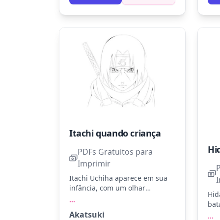
Itachi quando criança
Hi
PDFs Gratuitos para
Imprimir
Itachi Uchiha aparece em sua
infância, com um olhar
Hid
determinado e a bandana da
...
bat
Vila Oculta da Folha. Tente usar
foi
Akatsuki
...
preto para seu cabelo e